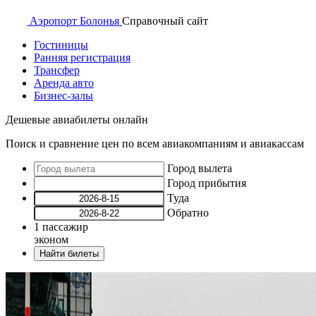
Аэропорт
Болонья
Справочный
сайт
Гостиницы
Ранняя регистрация
Трансфер
Аренда авто
Бизнес-залы
Дешевые авиабилеты онлайн
Поиск и сравнение цен по всем авиакомпаниям и авиакассам
Город вылета
Город прибытия
Туда
Обратно
1
пассажир
эконом
Найти билеты