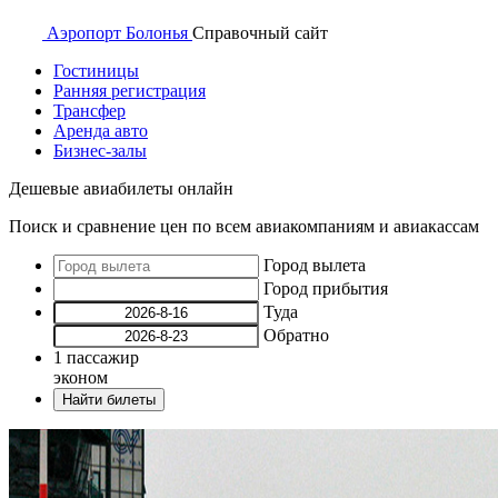
Аэропорт
Болонья
Справочный
сайт
Гостиницы
Ранняя регистрация
Трансфер
Аренда авто
Бизнес-залы
Дешевые авиабилеты онлайн
Поиск и сравнение цен по всем авиакомпаниям и авиакассам
Город вылета
Город прибытия
Туда
Обратно
1
пассажир
эконом
Найти билеты